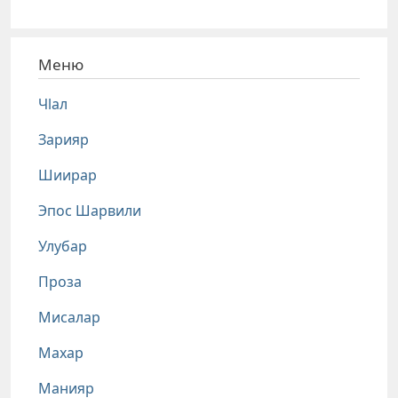
Меню
Чlал
Зарияр
Шиирар
Эпос Шарвили
Улубар
Проза
Мисалар
Махар
Манияр