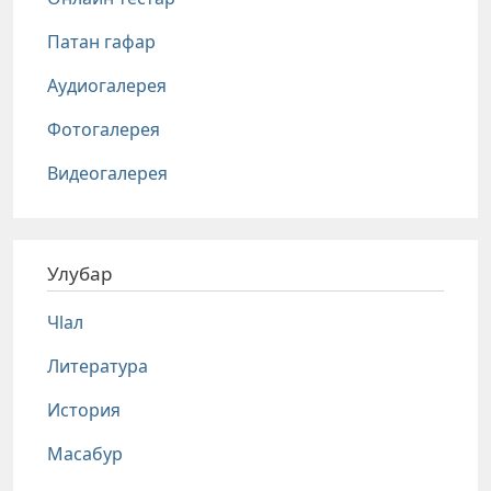
Патан гафар
Аудиогалерея
Фотогалерея
Видеогалерея
Улубар
Чlал
Литература
История
Масабур