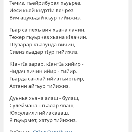
Течиз, гъейрибурал хьуьрез,
Иеси кьей кьуртIи вечрез
Вич ацукьдай къур тийижиз.
Гьар са пехъ вич хьана лачин,
Тежер гъуьрчез хьана кIвачин.
ПIузарар къазунда вичин,
Сивиз кьадар тIур тийижиз.
КIантIа зарар, кIантIа хийир -
Чидач вичин ийир - тийир.
Гьарда санлай ийиз гьиргьир,
Ахтани айгъур тийижиз.
Дуьнья хьана алаш - булаш,
Сулейманан гьалар яваш,
Юхсулвили ийиз саваш,
Я гьуьрмет, хатур тийижиз.