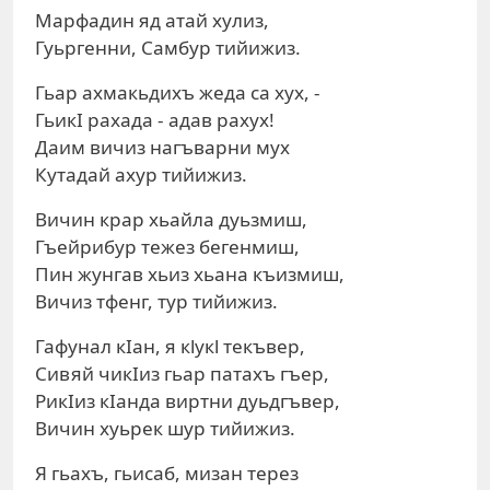
Марфадин яд атай хулиз,
Гуьргенни, Самбур тийижиз.
Гьар ахмакьдихъ жеда са хух, -
ГьикI рахада - адав paxyx!
Даим вичиз нагъварни мух
Кутадай ахур тийижиз.
Вичин крар хьайла дуьзмиш,
Гъейрибур тежез бегенмиш,
Пин жунгав хьиз хьана къизмиш,
Вичиз тфенг, тур тийижиз.
Гафунал кIан, я кlyкl текъвер,
Сивяй чикIиз гьар патахъ гъер,
РикIиз кIанда виртни дуьдгъвер,
Вичин хуьрек шур тийижиз.
Я гьахъ, гьисаб, мизан терез