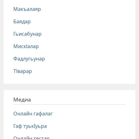
Макъалаяр
Баядар
Гьисабунар
Мискlалар
Фадлугьунар
Тlварар
Медиа
Онлайн гафалаг
Гаф туькIуьра
Онлайн тестар