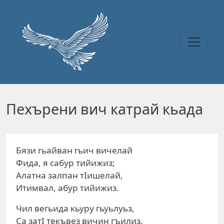
Перейти к основному содержанию
Пехърени вич катрай кьада
Бязи гьайван гьич вичелай
Фида, я сабур тийижиз;
Алатна залпан тIишелай,
Итимвал, абур тийижиз.
Чил вегьида кьуру гьуьлуьз,
Са затI текъвез вичин гъилиз.