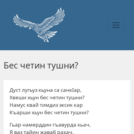
Перейти к основному содержанию
Бес четин тушни?
Дуст лугьуз кьуна са caнкIap,
Хвеши хьун бес четин тушни?
Намус квай тимдиз эксик кар
Къарши хьун бес четин тушни?
Гьар намерддин гъавурда кьач,
Я ваз тайин жаваб рахач.