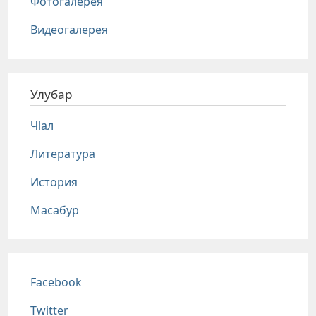
Фотогалерея
Видеогалерея
Улубар
Чlал
Литература
История
Масабур
Соц сети
Facebook
Twitter