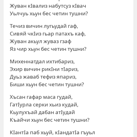
Жуван кIвализ набутсуз кIвач
Уьлчуь хьун бес четин тушни?
Течиз вичин лугьудай гаф,
Сивяй чкIиз гьар патахъ каф,
Жуван акьул жуваз гзаф
Яз чир хьун бес четин тушни?
Михеннатдал ихтибариз,
Эхир вичин рикIни тIариз,
Дуьз жаваб тефиз япариз,
Биши хьун бес четин тушни?
Хъсан гафар маса гудай,
ГатIурла серки хьиз кудай,
Кьулухъай дабан атIудай
Къайчи хьун бес четин тушни?
КIантIа паб хьуй, кIандатIа гъуьл