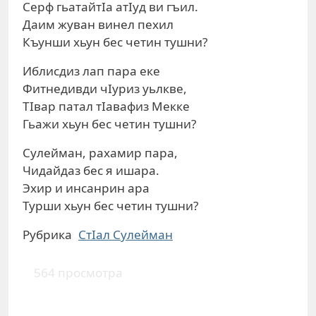
Серф гьатайтIа атIуд ви гъил.
Даим жуван винел пехил
Къунши хьун бес четин тушни?
Иблисдиз лап пара еке
Фитнедивди чIуриз уьлкве,
ТIвар патал тIавафиз Мекке
Гьажи хьун бес четин тушни?
Сулейман, рахамир пара,
Чидайдаз бес я ишара.
Эхир и инсанрин ара
Турши хьун бес четин тушни?
Рубрика
СтIал Сулейман
564 просмотра