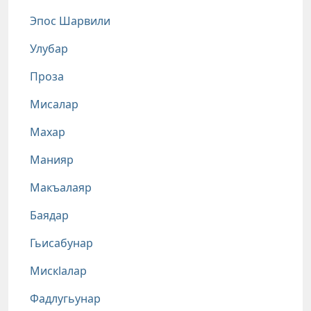
Эпос Шарвили
Улубар
Проза
Мисалар
Махар
Манияр
Макъалаяр
Баядар
Гьисабунар
Мискlалар
Фадлугьунар