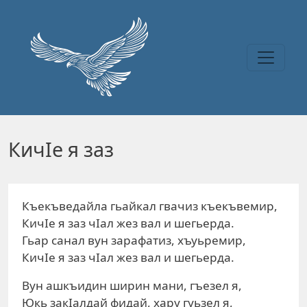
Перейти к основному содержанию
КичIе я заз
Къекъведайла гьайкал гвачиз къекъвемир,
КичІе я заз чІал жез вал и шегьерда.
Гьар санал вун зарафатиз, хъуьремир,
КичІе я заз чІал жез вал и шегьерда.
Вун ашкъидин ширин мани, гъезел я,
Юкь закІалдай фидай, хару гуьзел я,