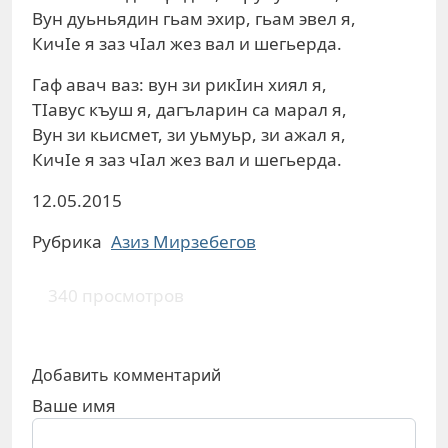
Вун дуьньядин гьам эхир, гьам эвел я,
КичІе я заз чІал жез вал и шегьерда.
Гаф авач ваз: вун зи рикІин хиял я,
ТІавус къуш я, дагъларин са марал я,
Вун зи кьисмет, зи уьмуьр, зи ажал я,
КичІе я заз чІал жез вал и шегьерда.
12.05.2015
Рубрика
Азиз Мирзебегов
340 просмотров
Добавить комментарий
Ваше имя