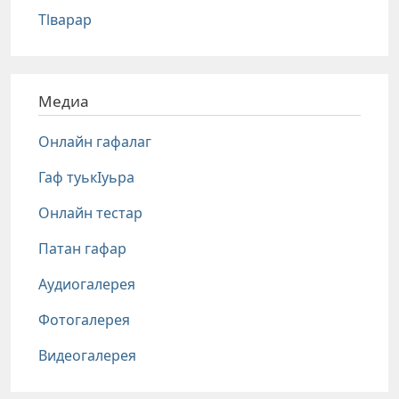
Тlварар
Медиа
Онлайн гафалаг
Гаф туькIуьра
Онлайн тестар
Патан гафар
Аудиогалерея
Фотогалерея
Видеогалерея