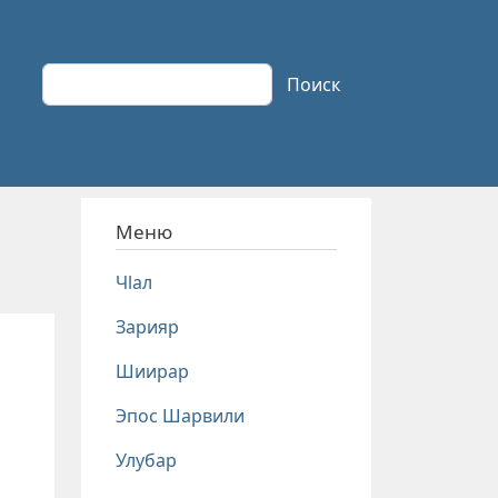
Поиск
Поиск
Меню
Чlал
Зарияр
Шиирар
Эпос Шарвили
Улубар