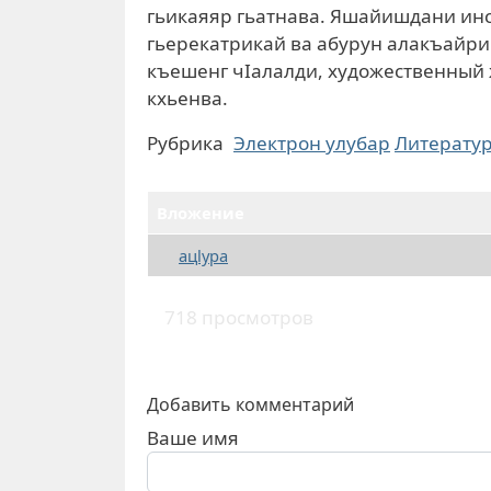
гьикаяяр гьатнава. Яшайишдани ин
гьерекатрикай ва абурун алакъайри
къешенг чIалалди, художественный 
кхьенва.
Рубрика
Электрон улубар
Литерату
Вложение
ацlура
718 просмотров
Добавить комментарий
Ваше имя