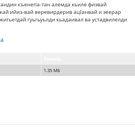
сандин къенепа-тан алемда кьиле физвай
кай ийиз-вай веревирдерив ацIанвай и эеерар
жигьетдай гуьгьуьлди кьадаивал ва устадвилелди
ра
Размер
1.35 МБ