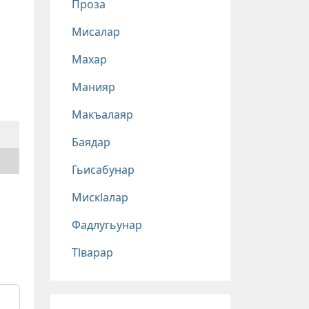
Проза
Мисалар
Махар
Манияр
Макъалаяр
Баядар
Гьисабунар
Мискlалар
Фадлугьунар
Тlварар