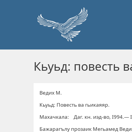
Перейти к основному содержанию
Кьуьд: повесть в
Ведих М.
Кьуьд: Повесть ва гьикаяяр.
Махачкала: Даг. кн. иэд-во, I994.— I
Бажарагълу прозаик Мегьамед Ведиха