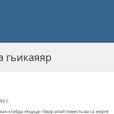
а гьикаяяр
92 с.
н ктабда «Кьуьд» тIвар алай повесть ва са жерге