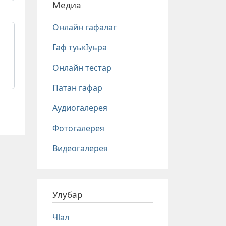
Медиа
Онлайн гафалаг
Гаф туькIуьра
Онлайн тестар
Патан гафар
Аудиогалерея
Фотогалерея
Видеогалерея
Улубар
Чlал