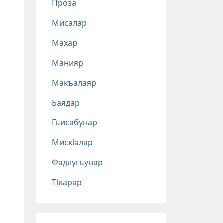
Проза
Мисалар
Махар
Манияр
Макъалаяр
Баядар
Гьисабунар
Мискlалар
Фадлугьунар
Тlварар