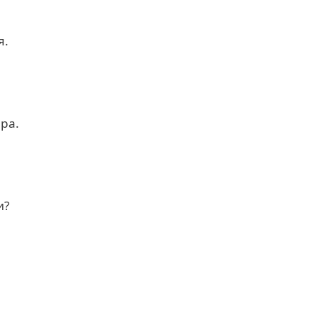
я.
,
ра.
и?