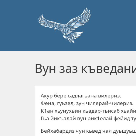
Перейти к основному содержанию
Вун заз къведан
Акур бере садлагьана вилериз,
Фена, гуьзел, зун чилерай-чилериз.
К1ан хьунухьин кьадар-гьисаб хьайи
Гьа йикъалай вун рик1елай фейид т
Бейхабардиз чун кьвед чал дуьшуьш