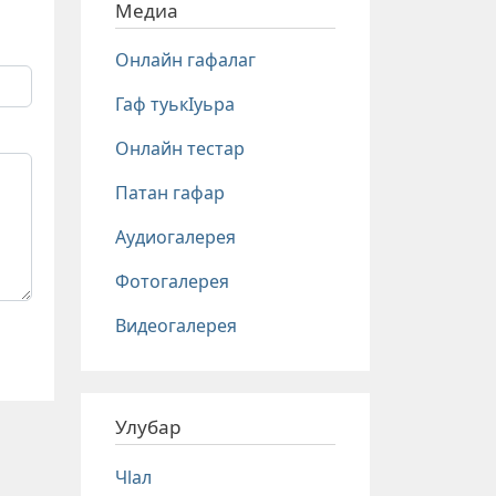
Медиа
Онлайн гафалаг
Гаф туькIуьра
Онлайн тестар
Патан гафар
Аудиогалерея
Фотогалерея
Видеогалерея
Улубар
Чlал