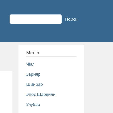
Поиск
Поиск
Меню
Чlал
Зарияр
Шиирар
Эпос Шарвили
Улубар