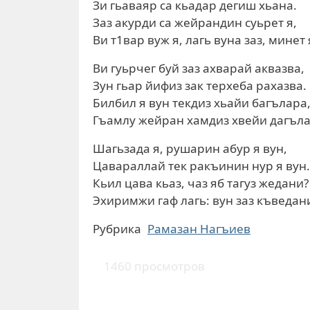
Зи гьаваяр са кьадар дегиш хьана.
Заз акурди са жейрандин суьрет я,
Ви т1вар вуж я, лагь вуна заз, минет 
Ви гуьрчег буй заз ахварай аквазва,
Зун гьар йифиз зак терхеба рахазва.
Билбил я вун текдиз хьайи багълара
Гъамлу жейран хамдиз хвейи дагъла
Шагьзада я, рушарин абур я вун,
Цавараллай тек ракъинин нур я вун.
Кьил цава кьаз, чаз яб тагуз жедани?
Эхиримжи гаф лагь: вун заз къведан
Рубрика
Рамазан Нагъиев
1460 просмотров