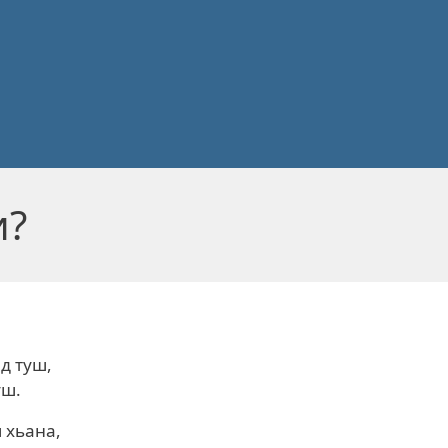
и?
д туш,
уш.
 хьана,