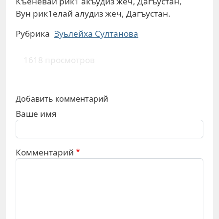
Къеневай рик1 акъудиз жеч, Дагъустан,
Вун рик1елай алудиз жеч, Дагъустан.
Рубрика
Зуьлейха Султанова
1618 просмотров
Добавить комментарий
Ваше имя
Комментарий