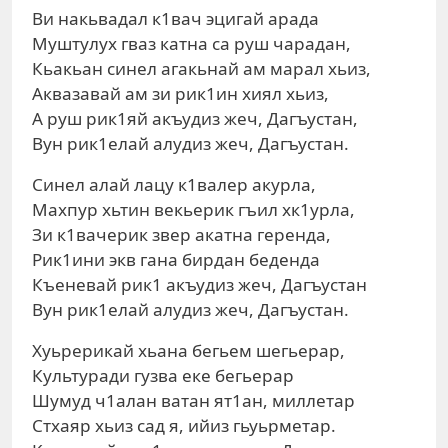
Ви накьвадал к1вач эцигай арада
Муштулух гваз катна са руш чарадан,
Кьакьан синел агакьнай ам марал хьиз,
Аквазавай ам зи рик1ин хиял хьиз,
А руш рик1яй акъудиз жеч, Дагъустан,
Вун рик1елай алудиз жеч, Дагъустан.
Синел алай лацу к1валер акурла,
Махпур хьтин векьерик гъил хк1урла,
Зи к1вачерик звер акатна геренда,
Рик1ини экв гана бирдан беденда
Къеневай рик1 акъудиз жеч, Дагъустан
Вун рик1елай алудиз жеч, Дагъустан.
Хуьрерикай хьана бегьем шегьерар,
Культуради гузва еке бегьерар
Шумуд ч1алан ватан ят1ан, миллетар
Стхаяр хьиз сад я, ийиз гьуьрметар.