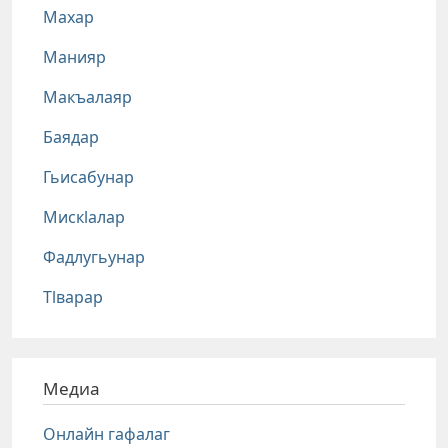
Махар
Манияр
Макъалаяр
Баядар
Гьисабунар
Мискlалар
Фадлугьунар
Тlварар
Медиа
Онлайн гафалаг