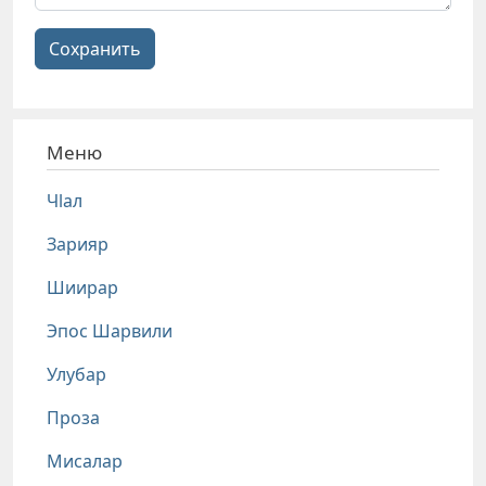
Сохранить
Меню
Чlал
Зарияр
Шиирар
Эпос Шарвили
Улубар
Проза
Мисалар