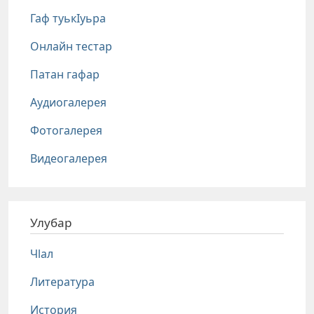
Гаф туькIуьра
Онлайн тестар
Патан гафар
Аудиогалерея
Фотогалерея
Видеогалерея
Улубар
Чlал
Литература
История