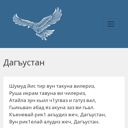
Перейти к основному содержанию
Дагъустан
Шумуд йис тир вун такуна вилериз,
Руша икрам тавуна ви чилериз,
Атайла зун кьил ч1угваз и гатуз вал,
Гьикьван абад яз акуна заз ви гьал.
Къеневай рик1 акъудиз жеч, Дагъустан,
Вун рик1елай алудиз жеч, Дагъустан.