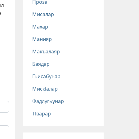
Проза
ил
р
Мисалар
Махар
Манияр
Макъалаяр
Баядар
Гьисабунар
Мискlалар
Фадлугьунар
Тlварар