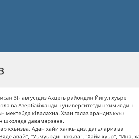
в
сан 3I- августдиз Ахцегь райондин Йигул хуьре
кола ва Азербайжандин университетдин химиядин
ьн мектебда кIвалахна. Хзан галаз арандиз куьч
н школада давамарзава.
р кхьизва. Адан хайи халкь-диз, дагълариз ва
яде авай", "Уьмуьрдин юкьва", "Хайи хуьр", "Ина, х