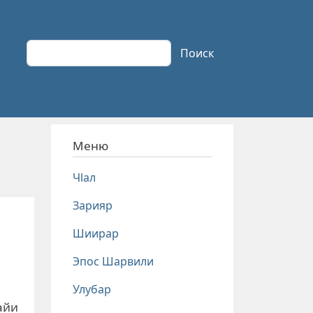
Поиск
Поиск
Меню
Чlал
Зарияр
Шиирар
Эпос Шарвили
Улубар
айи