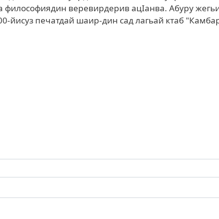
ва философиядин веревирдерив ацIанва. Абуру жегь
00-йисуз печатдай шаир-дин сад лагьай ктаб "Камба