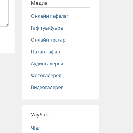
Медиа
Онлайн гафалаг
Гаф туькIуьра
Онлайн тестар
Патан гафар
Аудиогалерея
Фотогалерея
Видеогалерея
Улубар
Чlал