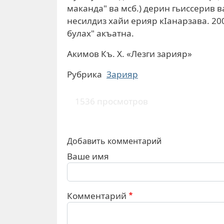
маканда" ва мсб.) дерин гьиссерив 
несилдиз хайи ерияр кIанарзава. 20
булах" акъатна.
Акимов Къ. Х. «Лезги зарияр»
Рубрика
Зарияр
1536 просмотров
Добавить комментарий
Ваше имя
Комментарий