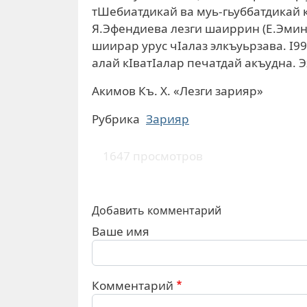
тШебиатдикай ва муь-гьуббатдикай к
Я.Эфендиева лезги шаиррин (Е.Эмин
шиирар урус чIалаз элкъуьрзава. I99
алай кIватIалар печатдай акъудна.
Акимов Къ. Х. «Лезги зарияр»
Рубрика
Зарияр
1647 просмотров
Добавить комментарий
Ваше имя
Комментарий