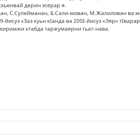
хьенвай дерин эсерар я.
ан, С.Сулейманан, Б.Сали-мован, М.Жалилован ва мс
9-йисуз «Заз куьн кIанда ва 200I-йисуз «Эяр» тIварар
 Эхиримжи ктабда таржумаярни гьат-нава.