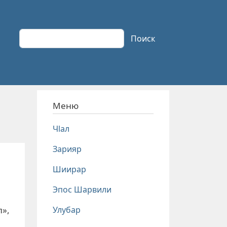
Поиск
Поиск
Меню
Чlал
Зарияр
Шиирар
Эпос Шарвили
Улубар
л»,