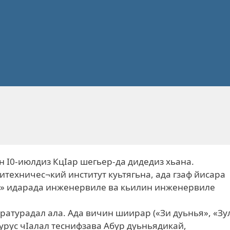
 I0-июлдиз КцIар шегьер-да дидедиз хьана.
техничес¬кий институт куьтягьна, ада гзаф йисара
ь» идарада инженервиле ва кьилин инженервиле
атурадал ала. Ада вичин шиирар («Зи дуьнья», «Зу
р урус чIалал теснифзава Абур дуьньядикай,