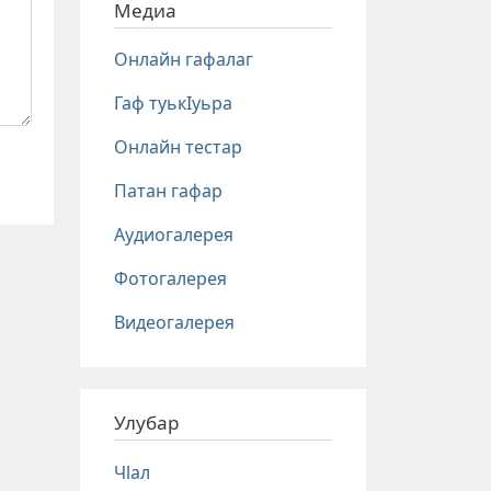
Медиа
Онлайн гафалаг
Гаф туькIуьра
Онлайн тестар
Патан гафар
Аудиогалерея
Фотогалерея
Видеогалерея
Улубар
Чlал