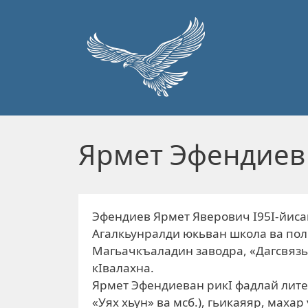
Перейти к основному содержанию
Ярмет Эфендиев
Эфендиев Ярмет Яверович I95I-йисан
Агалкьунралди юкьван школа ва поли
Магьачкъаладин заводра, «Дагсвяз
кIвалахна.
Ярмет Эфендиеван рикI фадлай литер
«Уях хьун» ва мсб.), гьикаяяр, маха