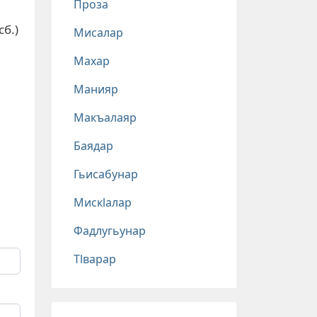
Проза
б.)
Мисалар
Махар
Манияр
Макъалаяр
Баядар
Гьисабунар
Мискlалар
Фадлугьунар
Тlварар