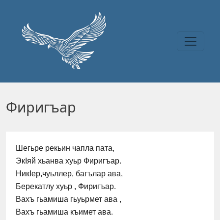
Перейти к основному содержанию
Фиригъар
Шегьре рекьин чапла пата,
ЭкӀяй хьанва хуьр Фиригъар.
НикӀер,чуьллер, багълар ава,
Берекатлу хуьр , Фиригъар.
Вахъ гьамиша гьуьрмет ава ,
Вахъ гьамиша къимет ава.