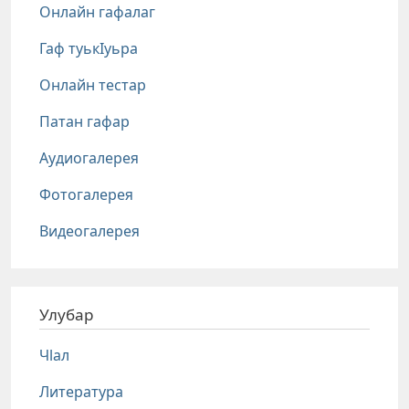
Онлайн гафалаг
Гаф туькIуьра
Онлайн тестар
Патан гафар
Аудиогалерея
Фотогалерея
Видеогалерея
Улубар
Чlал
Литература