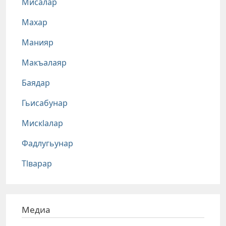
Мисалар
Махар
Манияр
Макъалаяр
Баядар
Гьисабунар
Мискlалар
Фадлугьунар
Тlварар
Медиа