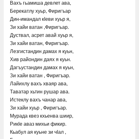
Вахъ гьамиша девлет ава,
Берекатлу хуьр, Фиригъар
Дин-имандал кӀеви хуьр я,
Зи хайи ватан ,Фиригъар.
Дуствал, асрет авай хуьр я,
Зи хайи ватан, Фиригъар.
Лезгистандин дамах я куьн,
Хив райондин даях я куьн.
Дагъустандин дамах я куьн,
Зи хайи ватан , Фиригъар.
Лайихлу вахъ хваяр ава,
Таватар хьтин рушар ава.
Истеклу вахъ чанар ава,
Зи хайи хуьр , Фиригъар.
Мурада квез кхьенва шиир,
РикӀе аваз михьи фикир.
Кьабул ая куьне зи чӀал ,