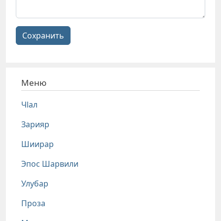
Сохранить
Меню
Чlал
Зарияр
Шиирар
Эпос Шарвили
Улубар
Проза