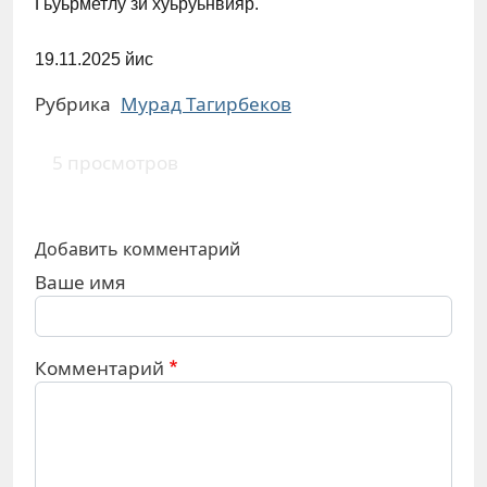
Гьуьрметлу зи хуьруьнвияр.
19.11.2025 йис
Рубрика
Мурад Тагирбеков
5 просмотров
Добавить комментарий
Ваше имя
Комментарий