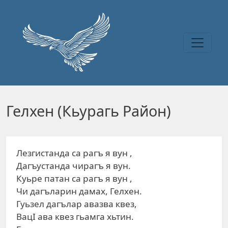
Перейти к основному содержанию
Гелхен (Кьурагь Район)
Лезгистанда са рагъ я вун ,
Дагъустанда чирагъ я вун.
Куьре патан са рагъ я вун ,
Чи дагъларин дамах, Гелхен.
Гуьзел дагълар авазва квез,
ВацӀ ава квез гьамга хьтин.