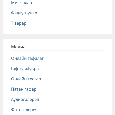
Мискlалар
Фадлугьунар
Тlварар
Медиа
Онлайн гафалаг
Гаф туькIуьра
Онлайн тестар
Патан гафар
Аудиогалерея
Фотогалерея