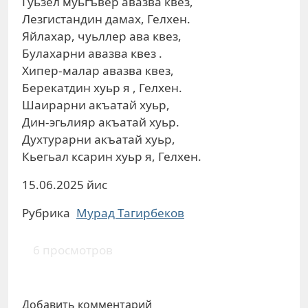
Гуьзел муьгъвер авазва квез,
Лезгистандин дамах, Гелхен.
Яйлахар, чуьллер ава квез,
Булахарни авазва квез .
Хипер-малар авазва квез,
Берекатдин хуьр я , Гелхен.
Шаирарни акъатай хуьр,
Дин-эгьлияр акъатай хуьр.
Духтурарни акъатай хуьр,
Кьегьал ксарин хуьр я, Гелхен.
15.06.2025 йис
Рубрика
Мурад Тагирбеков
6 просмотров
Добавить комментарий