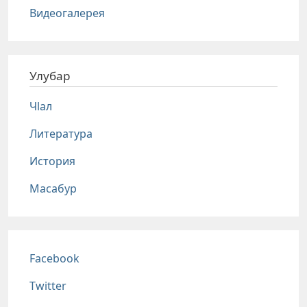
Видеогалерея
Улубар
Чlал
Литература
История
Масабур
Соц сети
Facebook
Twitter