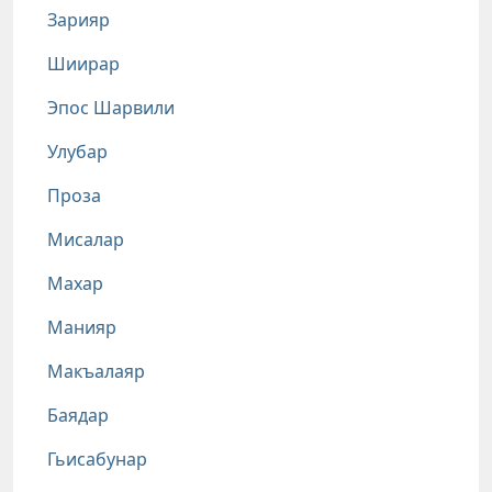
Зарияр
Шиирар
Эпос Шарвили
Улубар
Проза
Мисалар
Махар
Манияр
Макъалаяр
Баядар
Гьисабунар