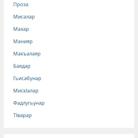
Проза
Мисалар
Махар
Манияр
Макъалаяр
Баядар
Гьисабунар
Мискlалар
Фадлугьунар
Тlварар