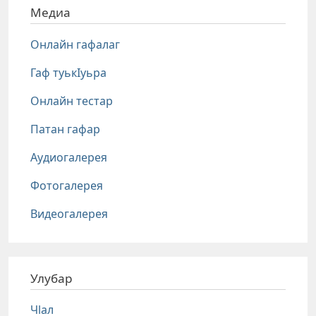
Медиа
Онлайн гафалаг
Гаф туькIуьра
Онлайн тестар
Патан гафар
Аудиогалерея
Фотогалерея
Видеогалерея
Улубар
Чlал