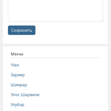
Сохранить
Меню
Чlал
Зарияр
Шиирар
Эпос Шарвили
Улубар