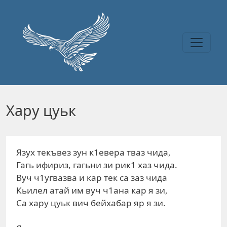
Перейти к основному содержанию
Хару цуьк
Язух текъвез зун к1евера тваз чида,
Гагь ифириз, гагьни зи рик1 хаз чида.
Вуч ч1угвазва и кар тек са заз чида
Кьилел атай им вуч ч1ана кар я зи,
Са хару цуьк вич бейхабар яр я зи.