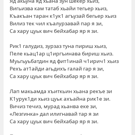
Яд акьуна яд хьана зун шекер хьиз,
Вигьизва кам татаб хьайи тегьер хьиз,
Къакъан таран к1ук1 агъузай бегьер хьиз
Вилиз тек чил къалурзавай пар я зи,
Са хару цуьк вич бейхабар яр я зи.
Рик1 галудиз, зурзаз туна пириш хьиз,
Пеле кьац1ар ц1иргъинава бириш хьиз.
Муьгьуьбатдин яд фит1инай ч1ирич1 хьиз
Рехъ ат1айди агьдихъ галай гар я зи,
Са хару цуьк вич бейхабар яр я зи.
Лап макьамда хъиткьин хьана рекъе зи
К1урук1ди хьиз цуьк ахъайна рик1е зи.
Вичиз течиз, мурад хьанва еке зи,
«Лезгинка» дал илигнавай тар я зи
Са хару цуьк вич бейхабар яр я зи.