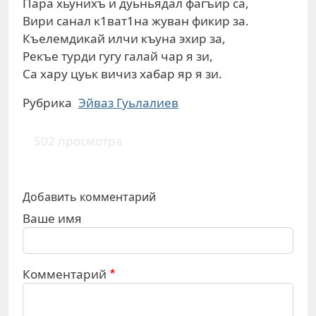
Пара хьунихъ и дуьньядал фагъир са,
Вири санал к1ват1на жуван фикир за.
Къелемдикай илчи къуна эхир за,
Рекъе турди гугу галай чар я зи,
Са хару цуьк вичиз хабар яр я зи.
Рубрика
Эйваз Гуьлалиев
502 просмотра
Добавить комментарий
Ваше имя
Комментарий