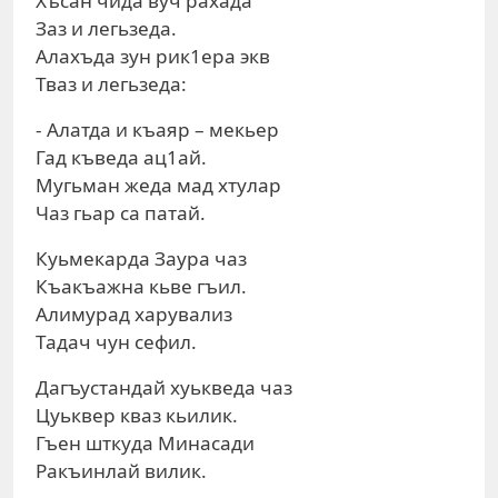
Хъсан чида вуч рахада
Заз и легьзеда.
Алахъда зун рик1ера экв
Тваз и легьзеда:
- Алатда и къаяр – мекьер
Гад къведа ац1ай.
Мугьман жеда мад хтулар
Чаз гьар са патай.
Куьмекарда Заура чаз
Къакъажна кьве гъил.
Алимурад харувализ
Тадач чун сефил.
Дагъустандай хуькведа чаз
Цуьквер кваз кьилик.
Гъен шткуда Минасади
Ракъинлай вилик.