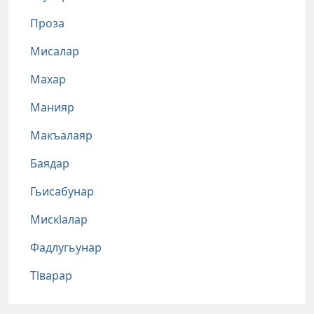
Проза
Мисалар
Махар
Манияр
Макъалаяр
Баядар
Гьисабунар
Мискlалар
Фадлугьунар
Тlварар