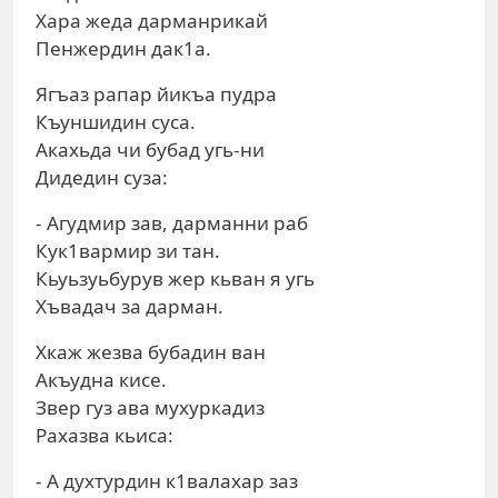
Хара жеда дарманрикай
Пенжердин дак1а.
Ягъаз рапар йикъа пудра
Къуншидин суса.
Акахьда чи бубад угь-ни
Дидедин суза:
- Агудмир зав, дарманни раб
Кук1вармир зи тан.
Кьуьзуьбурув жер кьван я угь
Хъвадач за дарман.
Хкаж жезва бубадин ван
Акъудна кисе.
Звер гуз ава мухуркадиз
Рахазва кьиса:
- А духтурдин к1валахар заз