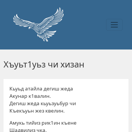
Перейти к основному содержанию
Хъуьт1уьз чи хизан
Кьуьд атайла дегиш жеда
Акунар к1валин.
Дегиш жеда кьуьзуьбур чи
Къекъуьн жез квелин.
Амукь тийиз рик1ин къене
Шадвилиз чка.