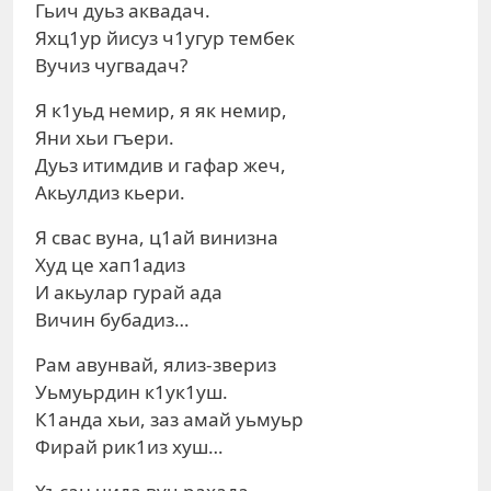
Гьич дуьз аквадач.
Яхц1ур йисуз ч1угур тембек
Вучиз чугвадач?
Я к1уьд немир, я як немир,
Яни хьи гъери.
Дуьз итимдив и гафар жеч,
Акьулдиз кьери.
Я свас вуна, ц1ай винизна
Худ це хап1адиз
И акьулар гурай ада
Вичин бубадиз…
Рам авунвай, ялиз-звериз
Уьмуьрдин к1ук1уш.
К1анда хьи, заз амай уьмуьр
Фирай рик1из хуш…