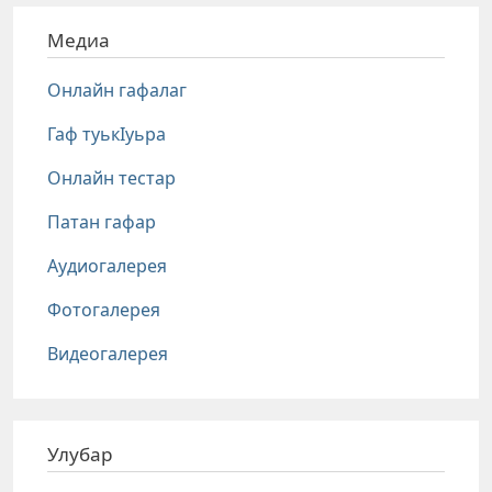
Медиа
Онлайн гафалаг
Гаф туькIуьра
Онлайн тестар
Патан гафар
Аудиогалерея
Фотогалерея
Видеогалерея
Улубар