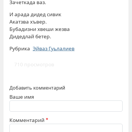
Зачеткада ваз.
И арада дидед сивик
Акатзва хъвер.
Бубадизни хвеши жезва
Дидедлай бетер.
Рубрика
Эйваз Гуьлалиев
710 просмотров
Добавить комментарий
Ваше имя
Комментарий