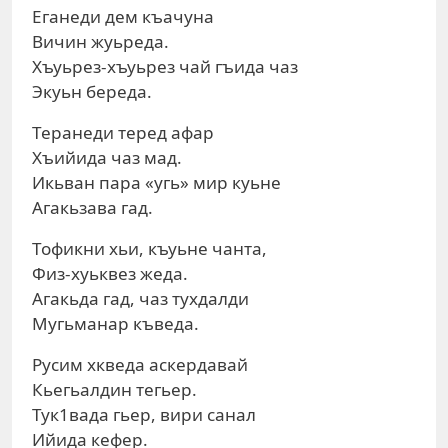
Еганеди дем къачуна
Вичин жуьреда.
Хъуьрез-хъуьрез чай гъида чаз
Экуьн береда.
Теранеди теред афар
Хъийида чаз мад.
Икьван пара «угь» мир куьне
Агакьзава гад.
Тофикни хьи, къуьне чанта,
Физ-хуьквез жеда.
Агакьда гад, чаз тухдалди
Мугьманар къведа.
Русим хкведа аскердавай
Кьегьалдин тегьер.
Тук1вада гьер, вири санал
Ийида кефер.