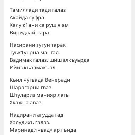
Тамиллади тади галаз
Акайда суфра.
Халу к1ани са руш я ам
Виридлай пара.
Насирани тутун тарак
Туьк1уьрна мангал.
Вадимак галаз, шиш элкъуьрда
Ийиз къалмакъал.
Кьил чугвада Венеради
Шарагарни гваз.
Штулариз манияр лагь
Хкажна аваз.
Надирани агудда гад
Халудихъ галаз.
Маринади «вад» ар гъида