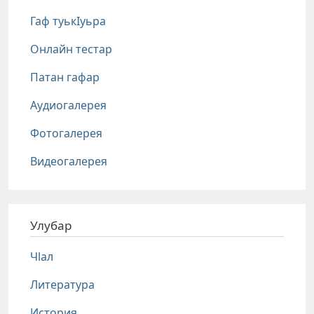
Гаф туькIуьра
Онлайн тестар
Патан гафар
Аудиогалерея
Фотогалерея
Видеогалерея
Улубар
Чlал
Литература
История