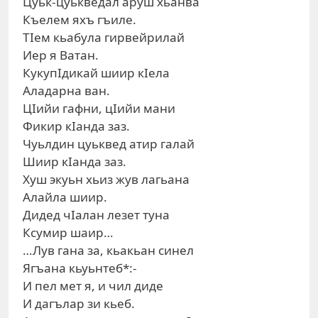
Цуьк-цуькведал аруш хьанва
Къелем яхъ гъиле.
ТIем кьабула гирвейрилай
Иер я Ватан.
КукупIдикай шиир кIела
Аладарна ван.
ЦIийи гафни, цIийи мани
Фикир кIанда заз.
Чуьлдин цуьквед атир галай
Шиир кIанда заз.
Хуш экуьн хьиз жув лагьана
Алайла шиир.
Дидед чIалан лезет туна
Ксумир шаир…
…Лув гана за, кьакьан синел
Ягъана кьуьнтеб*:-
И пел мет я, и чил диде
И дагълар зи кьеб.