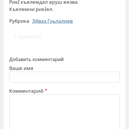
РикI къелемдал аруш жезва
Къелемни рикIел.
Рубрика
Эйваз Гуьлалиев
1 просмотр
Добавить комментарий
Ваше имя
Комментарий