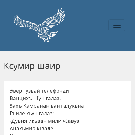
Перейти к основному содержанию
Ксумир шаир
Эвер гузвай телефонди
Ванцихъ чIун галаз.
Захъ Камранан ван галукьна
Гъиле кьун галаз:
-Дуьня икьван мили чIавуз
Ацакьмир кIвале.