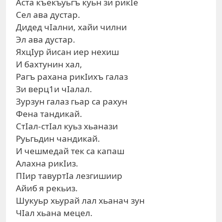
Аста къекъуьгъ куьн зи рикIе
Сел ава дустар.
Дидед чIални, хайи чилни
Эл ава дустар.
ЯхцIур йисан иер нехиш
И бахтунин хал,
Рагъ рахана рикIихъ галаз
Зи верц1и чIалал.
Зурзун галаз гьар са рахун
Фена тандикай.
СтIал-стIал куьз хьанази
Руьгьдин чандикай.
И чешмедай тек са капаш
Алахна рикIиз.
ПIир тавуртIа лезгишиир
Айиб я рекьиз.
Шукуьр хьурай лал хьанач зун
ЧIал хьана мецел.