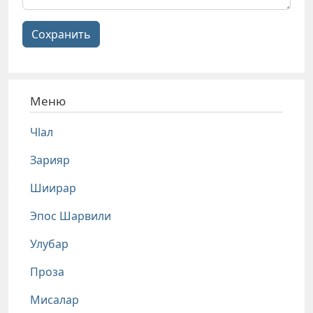
Сохранить
Меню
Чlал
Зарияр
Шиирар
Эпос Шарвили
Улубар
Проза
Мисалар