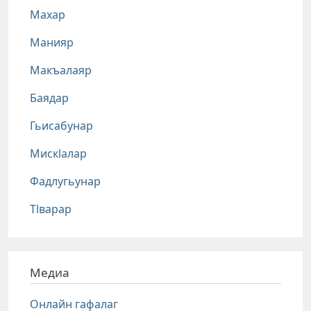
Махар
Манияр
Макъалаяр
Баядар
Гьисабунар
Мискlалар
Фадлугьунар
Тlварар
Медиа
Онлайн гафалаг